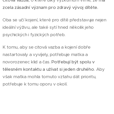
citová vazba
, o které diky výzkumům víme, že
má
zcela zásadní význam pro zdravý vývoj dítěte.
Oba se učí kojení, které pro dítě představuje nejen
ideální výživu, ale také sytí hned několik jeho
psychických i fyzických potřeb.
K tomu, aby se citová vazba a kojení dobře
nastartovaly a vyvíjely, potřebuje matka a
novorozenec klid a čas.
Potřebují být spolu v
tělesném kontaktu a užívat si jeden druhého
. Aby
však matka mohla tomuto vztahu dát prioritu,
potřebuje k tomu oporu v okolí.