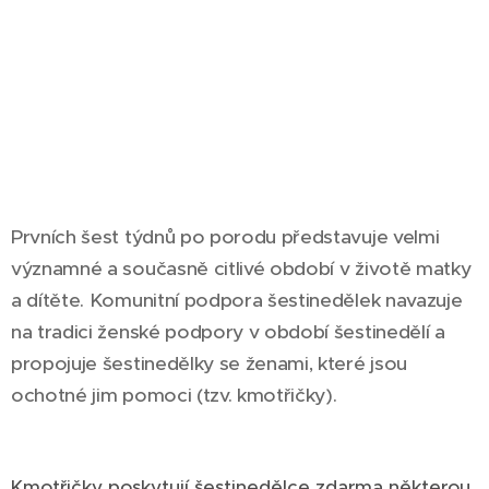
Prvních šest týdnů po porodu představuje velmi
významné a současně citlivé období v životě matky
a dítěte. Komunitní podpora šestinedělek navazuje
na tradici ženské podpory v období šestinedělí a
propojuje šestinedělky se ženami, které jsou
ochotné jim pomoci (tzv. kmotřičky).
Kmotřičky poskytují šestinedělce zdarma některou